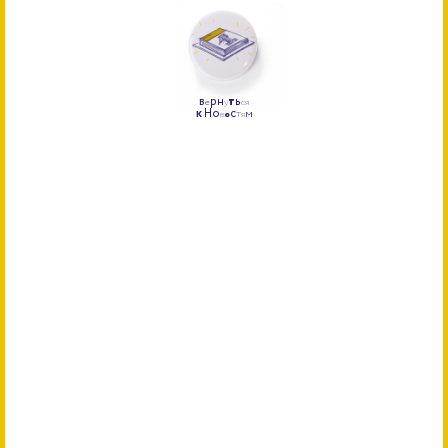
р
н
т
ь
В
е
у
с
я
к
Н
о
с
т
м
в
о
я