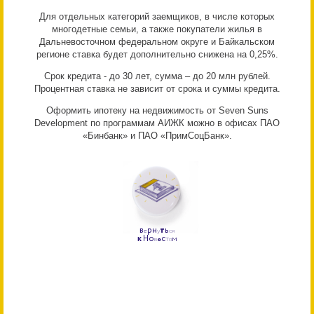
Для отдельных категорий заемщиков, в числе которых
многодетные семьи, а также покупатели жилья в
Дальневосточном федеральном округе и Байкальском
регионе ставка будет дополнительно снижена на 0,25%.
Срок кредита - до 30 лет, сумма – до 20 млн рублей.
Процентная ставка не зависит от срока и суммы кредита.
Оформить ипотеку на недвижимость от Seven Suns
Development по программам АИЖК можно в офисах ПАО
«Бинбанк» и ПАО «ПримСоцБанк».
р
н
т
ь
В
е
у
с
я
к
Н
о
с
т
м
в
о
я