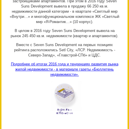
застройщиками апартаментов. При этом в 2016 году Seven
Suns Development вывела в продажу 66 250 кв.м.
недвижимости данной категории - в квартале «Светлый мир
«Внутри…» и многофункциональном комплексе ЖК «Светлый
мир «Я-Романтик…» (10 корпус).
В целом в 2016 году Seven Suns Development вывела на
рынок 245 450 кв.м. недвижимости (квартир и апартаментов).
Вместе с Seven Suns Development на первых позициях
рейтинга расположились Setl City, «ЛСР. Недвижимость -
Северо-Запад», «Главстрой-СПб» и ЦДС.
Подробнее об итогах 2016 года и тенденциях развития рынка
жилой недвижимости - в материале газеты «Бюллетень
недвижимости».
р
н
т
ь
В
е
у
с
я
к
Н
о
с
т
м
в
о
я