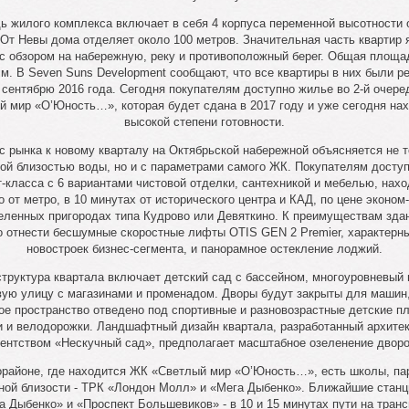
дь жилого комплекса включает в себя 4 корпуса переменной высотности о
 От Невы дома отделяет около 100 метров. Значительная часть квартир 
с обзором на набережную, реку и противоположный берег. Общая площад
в.м. В Seven Suns Development сообщают, что все квартиры в них были р
 сентябрю 2016 года. Сегодня покупателям доступно жилье во 2-й очер
й мир «О’Юность…», которая будет сдана в 2017 году и уже сегодня нах
высокой степени готовности.
с рынка к новому кварталу на Октябрьской набережной объясняется не т
ой близостью воды, но и с параметрами самого ЖК. Покупателям досту
-класса с 6 вариантами чистовой отделки, сантехникой и мебелью, нах
 от метро, в 10 минутах от исторического центра и КАД, по цене эконом
еленных пригородах типа Кудрово или Девяткино. К преимуществам зда
 отнести бесшумные скоростные лифты OTIS GEN 2 Premier, характерн
новостроек бизнес-сегмента, и панорамное остекление лоджий.
труктура квартала включает детский сад с бассейном, многоуровневый п
вую улицу с магазинами и променадом. Дворы будут закрыты для машин,
ое пространство отведено под спортивные и разновозрастные детские п
и и велодорожки. Ландшафтный дизайн квартала, разработанный архите
гентством «Нескучный сад», предполагает масштабное озеленение дворо
районе, где находится ЖК «Светлый мир «О’Юность…», есть школы, пар
ной близости - ТРК «Лондон Молл» и «Мега Дыбенко». Ближайшие станц
а Дыбенко» и «Проспект Большевиков» - в 10 и 15 минутах пути на транс