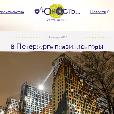
троительства
Новости
11 января 2017
П
е
е
р
р
г
п
в
и
и
с
г
о
ы
В
т
б
у
е
о
я
л
ь
р