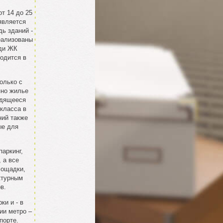
т 14 до 25
является
ь зданий -
еализованы
еди ЖК
одится в
олько с
пно жилье
одящееся
-класса в
ний также
ые для
аркинг,
 а все
лощадки,
ктурным
в.
ки и - в
ии метро –
порте.