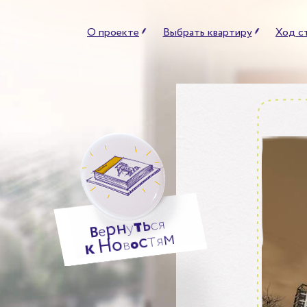
О проекте
Выбрать квартиру
Ход с
ь
т
я
н
с
р
у
е
В
м
т
с
я
о
Н
о
в
к