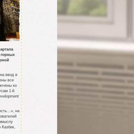
вартала
 горных
урной
на ввод в
ены все
лючены ко
усам 1-й
evelopment
ость…», на
зователей
замыслу
 Казбек,