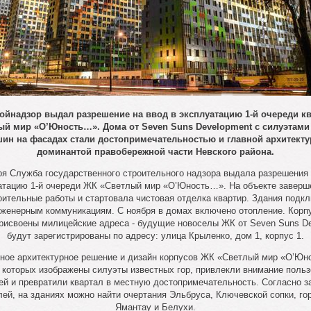
ойнадзор выдал разрешение на ввод в эксплуатацию 1-й очереди к
ый мир «О’Юность…». Дома от Seven Suns Development с силуэтами
ин на фасадах стали достопримечательностью и главной архитект
доминантой правобережной части Невского района.
ря Служба государственного строительного надзора выдала разрешения 
атацию 1-й очереди ЖК «Светлый мир «О’Юность…». На объекте заверш
ительные работы и стартовала чистовая отделка квартир. Здания подк
женерным коммуникациям. С ноября в домах включено отопление. Корп
рисвоены милицейские адреса - будущие новоселы ЖК от Seven Suns D
будут зарегистрированы по адресу: улица Крыленко, дом 1, корпус 1.
ное архитектурное решение и дизайн корпусов ЖК «Светлый мир «О’Юн
которых изображены силуэты известных гор, привлекли внимание поль
ей и превратили квартал в местную достопримечательность. Согласно 
лей, на зданиях можно найти очертания Эльбруса, Ключевской сопки, гор
Ямантау и Белухи.