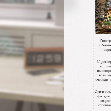
Госстр
«Светл
верш
30 декаб
эксплу
общестро
всем ин
очереди п
Оригиналь
фасадах 
соцсет
строите