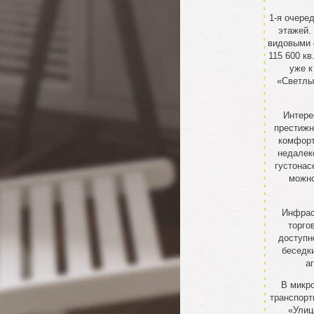
1-я очере
этажей.
видовыми 
115 600 к
уже к
«Светлы
Интере
престижн
комфорт
недалеко
густонас
можно
Инфрас
торго
доступн
беседк
а
В микро
транспорт
«Улиц