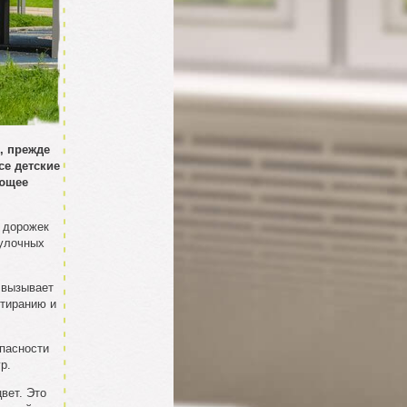
, прежде
се детские
ующее
х дорожек
гулочных
 вызывает
стиранию и
опасности
р.
вет. Это