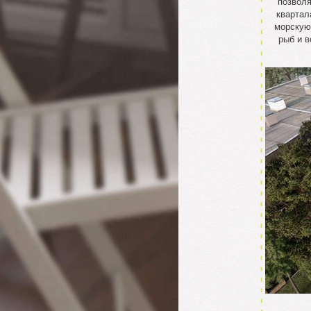
позволя
квартал
морскую
рыб и в