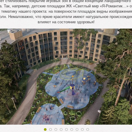
ет стилизовать покрытие игровых зон в общей концепции ландшафтного
а. Так, например, детские площадки ЖК «Светлый мир «Я-Романтик…» 
 тематику нашего проекта: на поверхности площадок видны изображения
олн. Немаловажно, что яркие красители имеют натуральное происхожде
влияют на состояние здоровья!