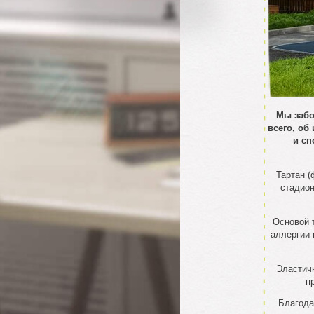
Мы забо
всего, об
и сп
Тартан (
стадион
Основой 
аллергии 
Эластичн
п
Благода