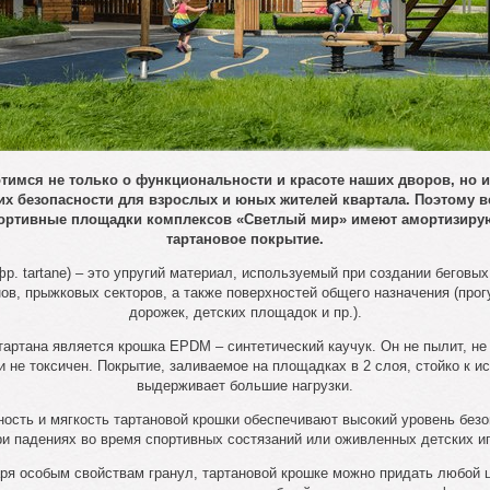
тимся не только о функциональности и красоте наших дворов, но и
 их безопасности для взрослых и юных жителей квартала. Поэтому в
ортивные площадки комплексов «Светлый мир» имеют амортизир
тартановое покрытие.
фр. tartane) – это упругий материал, используемый при создании беговы
ов, прыжковых секторов, а также поверхностей общего назначения (про
дорожек, детских площадок и пр.).
тартана является крошка EPDM – синтетический каучук. Он не пылит, не
и не токсичен. Покрытие, заливаемое на площадках в 2 слоя, стойко к и
выдерживает большие нагрузки.
ость и мягкость тартановой крошки обеспечивают высокий уровень без
ри падениях во время спортивных состязаний или оживленных детских иг
ря особым свойствам гранул, тартановой крошке можно придать любой ц