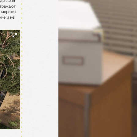
 дизайна
отражают
 морских
ние и не