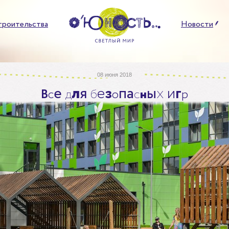
троительства
Новости
08 июня 2018
е
л
я
е
з
п
а
ы
х
и
г
В
с
д
б
о
с
н
р