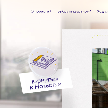
О проекте
Выбрать квартиру
Ход с
ь
т
я
н
с
р
у
е
В
м
т
с
я
о
Н
о
в
к