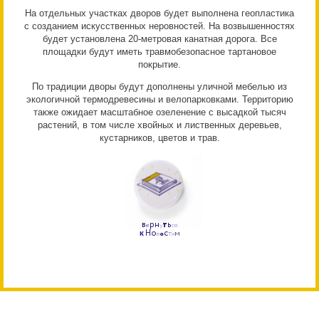
На отдельных участках дворов будет выполнена геопластика
с созданием искусственных неровностей. На возвышенностях
будет установлена 20-метровая канатная дорога. Все
площадки будут иметь травмобезопасное тартановое
покрытие.
По традиции дворы будут дополнены уличной мебелью из
экологичной термодревесины и велопарковками. Территорию
также ожидает масштабное озеленение с высадкой тысяч
растений, в том числе хвойных и лиственных деревьев,
кустарников, цветов и трав.
р
н
т
ь
В
е
у
с
я
к
Н
о
с
т
м
в
о
я
з
д
н
и
с
а
т
а
С
о
а
е
й
© Seven Suns, 2015
webgears