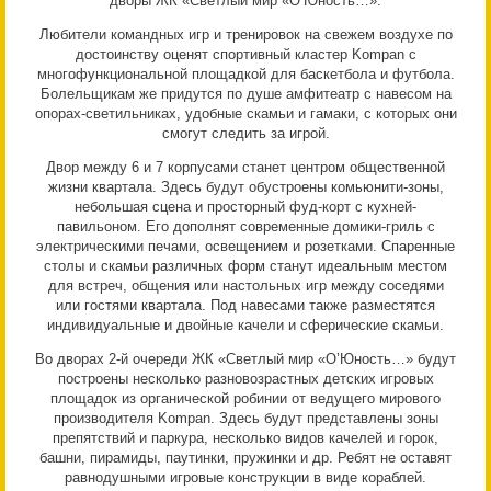
дворы ЖК «Светлый мир «О’Юность…».
Любители командных игр и тренировок на свежем воздухе по
достоинству оценят спортивный кластер Kompan с
многофункциональной площадкой для баскетбола и футбола.
Болельщикам же придутся по душе амфитеатр с навесом на
опорах-светильниках, удобные скамьи и гамаки, с которых они
смогут следить за игрой.
Двор между 6 и 7 корпусами станет центром общественной
жизни квартала. Здесь будут обустроены комьюнити-зоны,
небольшая сцена и просторный фуд-корт с кухней-
павильоном. Его дополнят современные домики-гриль с
электрическими печами, освещением и розетками. Спаренные
столы и скамьи различных форм станут идеальным местом
для встреч, общения или настольных игр между соседями
или гостями квартала. Под навесами также разместятся
индивидуальные и двойные качели и сферические скамьи.
Во дворах 2-й очереди ЖК «Светлый мир «О’Юность…» будут
построены несколько разновозрастных детских игровых
площадок из органической робинии от ведущего мирового
производителя Kompan. Здесь будут представлены зоны
препятствий и паркура, несколько видов качелей и горок,
башни, пирамиды, паутинки, пружинки и др. Ребят не оставят
равнодушными игровые конструкции в виде кораблей.