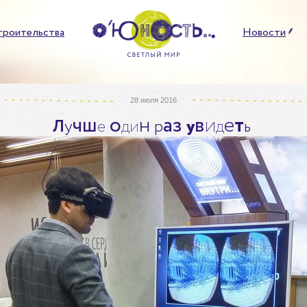
троительства
Новости
28 июля 2016
ч
ш
о
н
а
з
в
и
е
т
Л
у
е
д
и
р
у
д
ь