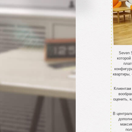
Seven 
которой
плат
конфигур
квартиры, 
Клиентам 
вообра
оценить, 
В централ
дополн
макси
пол