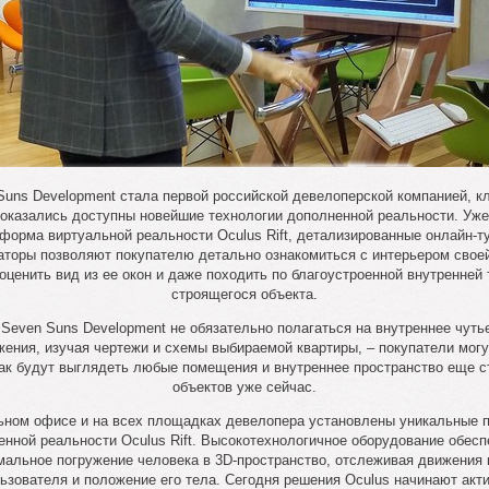
Suns Development стала первой российской девелоперской компанией, к
 оказались доступны новейшие технологии дополненной реальности. Уже
форма виртуальной реальности Oculus Rift, детализированные онлайн-т
аторы позволяют покупателю детально ознакомиться с интерьером свое
оценить вид из ее окон и даже походить по благоустроенной внутренней
строящегося объекта.
Seven Suns Development не обязательно полагаться на внутреннее чуть
жения, изучая чертежи и схемы выбираемой квартиры, – покупатели могу
как будут выглядеть любые помещения и внутреннее пространство еще 
объектов уже сейчас.
ьном офисе и на всех площадках девелопера установлены уникальные
енной реальности Oculus Rift. Высокотехнологичное оборудование обесп
мальное погружение человека в 3D-пространство, отслеживая движения 
ьзователя и положение его тела. Сегодня решения Oculus начинают акт