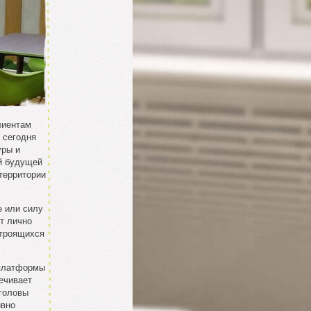
лиентам
 сегодня
уры и
й будущей
 территории
е или силу
т лично
строящихся
 платформы
ечивает
головы
ивно