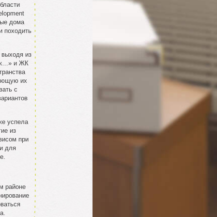
области
elopment
мые дома
и походить
 выходя из
ик…» и ЖК
транства
сующую их
вать с
вариантов
же успела
ие из
висом при
и для
е.
м районе
нирование
оваться
а.