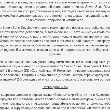
страняться в западных странах как в сфере компьютерных игр, так и в 
ания. Используя очки виртуальной реальности, клиенты Seven Suns Dev
е только составить представление о том, как будут смотреться возводи
 в малейших деталях рассмотреть элементы ландшафтного дизайна, но 
по внутренней территории комплексов.
и Seven Suns Development также могут оценить проекты застройщика, не
 сайтах проектов девелопера, в том числе ЖК «Светлый мир «Я-Романт
й мир «О’Юность…», доступен интернет-конфигуратор внутреннего прос
 Интернет-сервис позволяет клиентам в режиме онлайн увидеть интере
иру, осмотреть ее из любой точки помещения, а также поэкспериментиро
ей отделкой и мебелью, выбрав один из 6 предлагаемых застройщиком 
дизайна.
ия, ранее широко используемая ведущими мировыми автоконцернами, у
чить высокую оценку со стороны клиентов Seven Suns Development. Мног
лей 1-й очереди ЖК «Светлый мир «Я-Романтик…» воспользовались сер
ре планировки квартиры и варианта ее дизайна. Теперь сервис доступен 
окупателей 2-й очереди этого жилого комплекса на Васильевском остров
Попробуйте и вы
е квартала здорового образа жизни «Светлый мир «Внутри…» в Курортно
тербурга пользователь может воспользоваться он-лайн-туром, оценив зо
ннего пространства, уникальные ландшафтные решения, а также полюб
идами на окружающие здания сосновый лес и побережье Финского залив