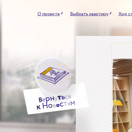
О проекте
Выбрать квартиру
Ход с
ь
т
я
н
с
р
у
е
В
м
т
с
я
о
Н
о
в
к