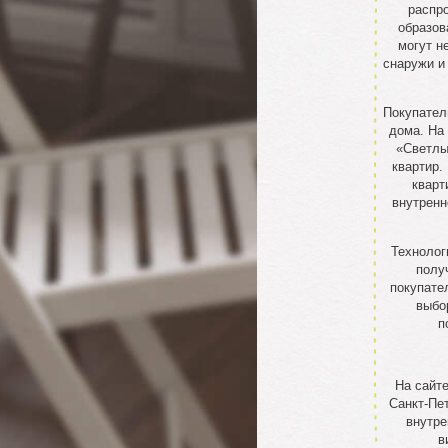
распро
образов
могут н
снаружи и
Покупател
дома. На
«Светлы
квартир.
кварт
внутренн
Технолог
полу
покупате
выбо
п
На сайт
Санкт-Пе
внутре
в