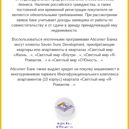
бизнеса. Наличие российского гражданства, а также
постоянной или временной регистрации покупателя не
являются обязательными требованиями. При рассмотрении
заявок банк учитывает доходы заемщика от работы по
совместительству и от сдачи в аренду принадлежащей ему
недвижимости.
Воспользоваться ипотечными программами Абсолют Банка
могут клиенты Seven Suns Development, приобретающие
квартиры или апартаменты в кварталах «Светлый мир
«Жизнь…», «Светлый мир «Внутри…», «Светлый мир «Я-
Романтик…» и «Светлый мир «О’Юность…».
Абсолют Банк также выдает кредит на покупку машиномест в
многоуровневом паркинге Многофункционального комплекса
апартаментов (10 корпус) квартала «Светлый мир «Я-
Романтик…».
р
н
т
ь
В
е
у
с
я
к
Н
о
с
т
м
в
о
я