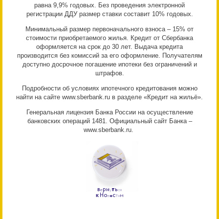
равна 9,9% годовых. Без проведения электронной
регистрации ДДУ размер ставки составит 10% годовых.
Минимальный размер первоначального взноса – 15% от
стоимости приобретаемого жилья. Кредит от Сбербанка
оформляется на срок до 30 лет. Выдача кредита
производится без комиссий за его оформление. Получателям
доступно досрочное погашение ипотеки без ограничений и
штрафов.
Подробности об условиях ипотечного кредитования можно
найти на сайте www.sberbank.ru в разделе «Кредит на жильё».
Генеральная лицензия Банка России на осуществление
банковских операций 1481. Официальный сайт Банка –
www.sberbank.ru.
р
н
т
ь
В
е
у
с
я
к
Н
о
с
т
м
в
о
я