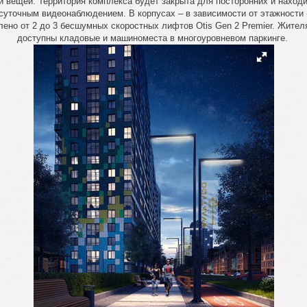
и вещей. Территория комплекса будет закрыта для посторонних и наход
суточным видеонаблюдением. В корпусах – в зависимости от этажности 
лено от 2 до 3 бесшумных скоростных лифтов Otis Gen 2 Premier. Жител
доступны кладовые и машиноместа в многоуровневом паркинге.