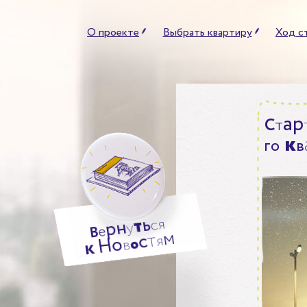
О проекте
Выбрать квартиру
Ход с
а
р
С
т
к
г
о
в
ь
т
я
н
с
р
у
е
В
м
т
с
я
о
Н
о
в
к