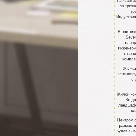
на кварти
за трехк
тр
Индустриа
В настоящ
Seven
площа
инженерн
газов
компле
ЖК «Св
вентилиру
с 
Жилой ком
Во дв
ландшафт
кл
Центром о
разместя
будет выв