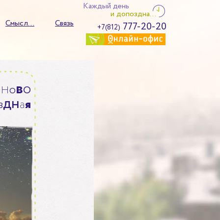
Каждый день
и допоздна...
Смысл...
Связь
777-20-20
+7(812)
н
в
о
о
д
н
з
а
я