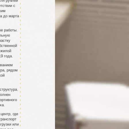
млн рублей
етствии с
ким
а до марта
ые работы.
ельную
частку
бственной
 жилой
9 года.
ованием
тра, рядом
кой
структура.
полнен
ортивного
ха.
центр, где
транспорт
грузки или