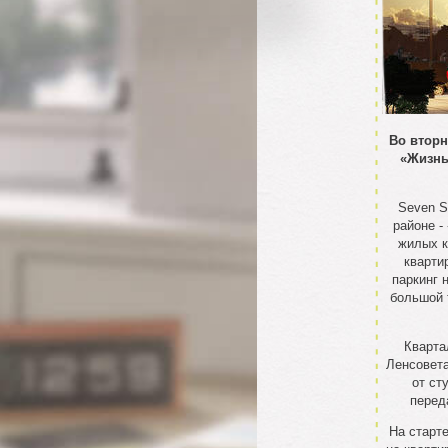
Во вторн
«Жизнь
Seven S
районе -
жилых к
кварти
паркинг 
большой 
Кварта
Ленсовета
от ст
перед
На старт