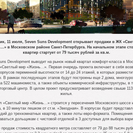
ик, 11 июля, Seven Suns Development открывает продажи в ЖК «Св
…» в Московском районе Санкт-Петербурга. На начальном этапе ст
квартир стартует от 79 тысяч рублей за кв.м.
uns Development выводит на рынок новый квартал комфорт-класса в Мо
 «Светлый мир «Жизнь…». Первая очередь проекта включает в себя воз
орпусов переменной высотности от 14 до 24 этажей, в которых размести
р. В рамках последующих этапов будут построены еще 2 дома, многоур
на 522 машиноместа, а также объекты коммерческой инфраструктуры, в 
торговый центр. В целом проект предусматривает возведение свыше 113 
жилья.
л «Светлый мир «Жизнь…» строится у пересечения Московского шоссе 
, в 10 минутах пешком от ст.м. «Звездная». В корпусах будет представ
удий до трехкомнатных квартир, а также лоты евро-формата. Помещения
аваться дольщикам с чистовой отделкой в 3 доступных для выбора вари
е продаж стоимость квадратного метра составляет от 79 до 88 тысяч руб