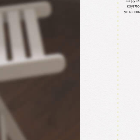
загрузк
кругло
установ