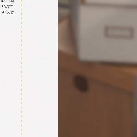
ится под
- будет
ям будут