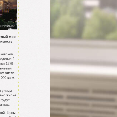
етлый мир
оимость
сковском
ведение 2
тся 1279
овневый
том числе
000 кв.м.
и улицы
лено жилье
 будут
антах.
лей. Цены