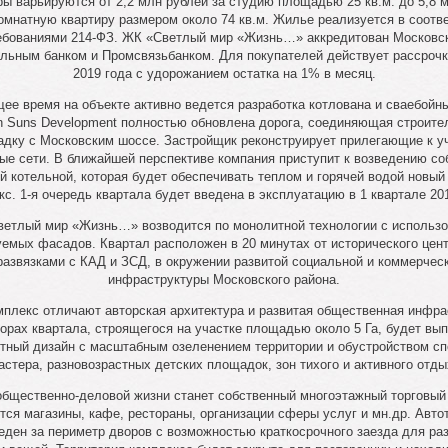
ры варьируются от 2,2 млн рублей за студию площадью 25 кв.м. до 5,8 
омнатную квартиру размером около 74 кв.м. Жилье реализуется в соотв
ебованиями 214-ФЗ. ЖК «Светлый мир «Жизнь…» аккредитован Московс
льным банком и Промсвязьбанком. Для покупателей действует рассрочк
2019 года с удорожанием остатка на 1% в месяц.
ее время на объекте активно ведется разработка котлована и сваебойн
 Suns Development полностью обновлена дорога, соединяющая строит
дку с Московским шоссе. Застройщик реконструирует прилегающие к у
ые сети. В ближайшей перспективе компания приступит к возведению со
ой котельной, которая будет обеспечивать теплом и горячей водой новый
кс. 1-я очередь квартала будет введена в эксплуатацию в 1 квартале 201
етлый мир «Жизнь…» возводится по монолитной технологии с использ
емых фасадов. Квартал расположен в 20 минутах от исторического цен
развязками с КАД и ЗСД, в окружении развитой социальной и коммерчес
инфраструктуры Московского района.
плекс отличают авторская архитектура и развитая общественная инфра
орах квартала, строящегося на участке площадью около 5 Га, будет вы
ный дизайн с масштабным озеленением территории и обустройством сп
астера, разновозрастных детских площадок, зон тихого и активного отды
бщественно-деловой жизни станет собственный многоэтажный торговый 
тся магазины, кафе, рестораны, организации сферы услуг и мн.др. Авто
еден за периметр дворов с возможностью краткосрочного заезда для раз